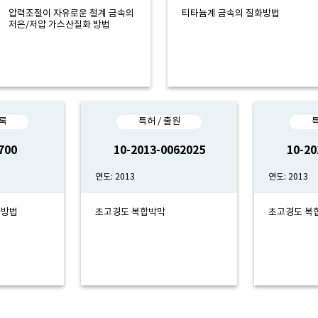
압력조절이 자유로운 철계 금속의
티타늄계 금속의 질화방법
저온/저압 가스산질화 방법
등록
특허 / 출원
특
700
10-2013-0062025
10-20
연도: 2013
연도: 2013
화방법
초고경도 복합박막
초고경도 복